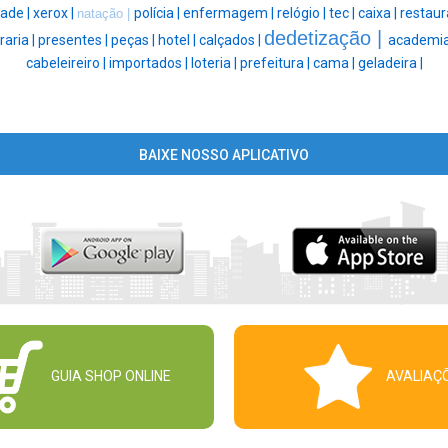
dade |
xerox |
polícia |
enfermagem |
relógio |
tec |
caixa |
restaur
natação |
dedetização |
aria |
presentes |
peças |
hotel |
calçados |
academia
cabeleireiro |
importados |
loteria |
prefeitura |
cama |
geladeira |
BAIXE NOSSO APLICATIVO
GUIA SHOP ONLINE
AVALIAÇ