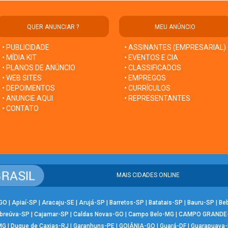
QUER ANUNCIAR ?
MEU ANÚNCIO
• PUBLICIDADE
• ASSINANTES (EMPRESARIAL)
• MÍDIA KIT
• EVENTOS E CIA
• PLANOS DE ANÚNCIO
• CLASSIFICADOS
• WEB SITES
• EMPREGOS
• DEPOIMENTOS
• CURRÍCULOS
• ANUNCIE AQUI
• REPRESENTANTES
• CONTATO
MAIS CIDADES ONLINE
-GO
|
Apiaí-SP
|
Aracaju-SE
|
Arujá-SP
|
Barretos-SP
|
Batatais-SP
|
Bauru-SP
|
Be
breúva-SP
|
Cajamar-SP
|
Caldas Novas-GO
|
Campo Belo-MG
|
CAMPO GRANDE
MG
|
Duque de Caxias-RJ
|
Garanhuns-PE
|
GOIÂNIA-GO
|
Guará-DF
|
Guarapuava