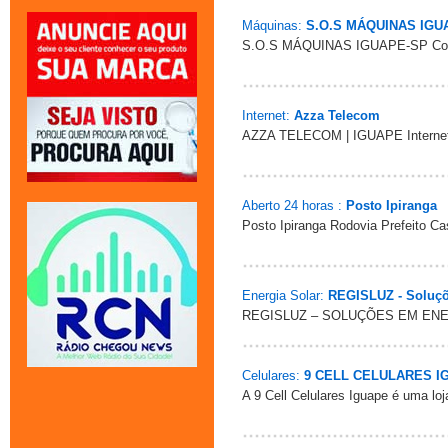
Máquinas:
S.O.S MÁQUINAS IGUAP
S.O.S MÁQUINAS IGUAPE-SP Cons
Internet:
Azza Telecom
AZZA TELECOM | IGUAPE Internet de
Aberto 24 horas :
Posto Ipiranga
Posto Ipiranga Rodovia Prefeito Ca
Energia Solar:
REGISLUZ - Soluçõ
REGISLUZ – SOLUÇÕES EM ENERGIA 
Celulares:
9 CELL CELULARES I
A 9 Cell Celulares Iguape é uma lo