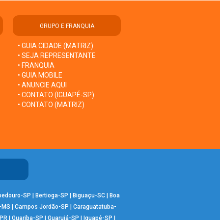
GRUPO E FRANQUIA
• GUIA CIDADE (MATRIZ)
• SEJA REPRESENTANTE
• FRANQUIA
• GUIA MOBILE
• ANUNCIE AQUI
• CONTATO (IGUAPÉ-SP)
• CONTATO (MATRIZ)
bedouro-SP
|
Bertioga-SP
|
Biguaçu-SC
|
Boa
-MS
|
Campos Jordão-SP
|
Caraguatatuba-
-PR
|
Guariba-SP
|
Guarujá-SP
|
Iguapé-SP
|