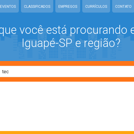
EVENTOS
CLASSIFICADOS
EMPREGOS
CURRÍCULOS
CONTATO
que você está procurando
Iguapé-SP e região?