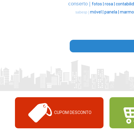
conserto |
fotos |
rosa |
contabili
móvel |
panela |
marmor
sabesp |
CUPOM DESCONTO