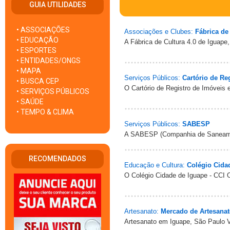
GUIA UTILIDADES
• ASSOCIAÇÕES
Associações e Clubes:
Fábrica de
• EDUCAÇÃO
A Fábrica de Cultura 4.0 de Iguape
• ESPORTES
• ENTIDADES/ONGS
• MAPA
Serviços Públicos:
Cartório de Re
• BUSCA CEP
O Cartório de Registro de Imóveis 
• SERVIÇOS PÚBLICOS
• SAÚDE
• TEMPO & CLIMA
Serviços Públicos:
SABESP
A SABESP (Companhia de Saneamen
RECOMENDADOS
Educação e Cultura:
Colégio Cidad
O Colégio Cidade de Iguape - CCI O
Artesanato:
Mercado de Artesanat
Artesanato em Iguape, São Paulo V