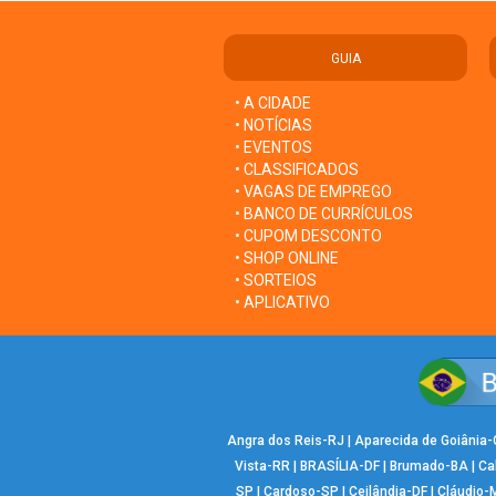
GUIA
• A CIDADE
• NOTÍCIAS
• EVENTOS
• CLASSIFICADOS
• VAGAS DE EMPREGO
• BANCO DE CURRÍCULOS
• CUPOM DESCONTO
• SHOP ONLINE
• SORTEIOS
• APLICATIVO
Angra dos Reis-RJ
|
Aparecida de Goiânia
Vista-RR
|
BRASÍLIA-DF
|
Brumado-BA
|
Ca
SP
|
Cardoso-SP
|
Ceilândia-DF
|
Cláudio-