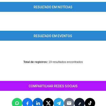
RESULTADO EM NOTÍCIAS
ects parameter 1 to be resource, array given in
/home/guiaiguape/www
on line
344
RESULTADO EM EVENTOS
ects parameter 1 to be resource, array given in
/home/guiaiguape/www
on line
407
Total de registros:
19 resultados encontrados
COMPARTILHAR REDES SOCIAIS