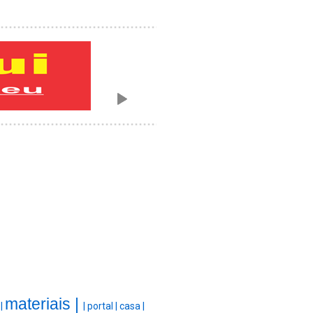
materiais |
 |
|
portal |
casa |