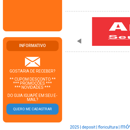
INFORMATIVO
GOSTARIA DE RECEBER?
** CUPOM DESCONTO **
*** PROMOÇÕES ***
*** NOVIDADES ***
DO GUIA IGUAPÉ EM SEU E-
MAIL?
móv
2025 |
deposit |
floricultura |