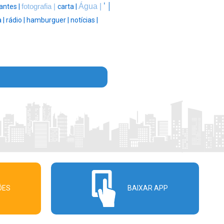
' |
Água |
antes |
fotografia |
carta |
 |
rádio |
hamburguer |
notícias |
ÕES
BAIXAR APP