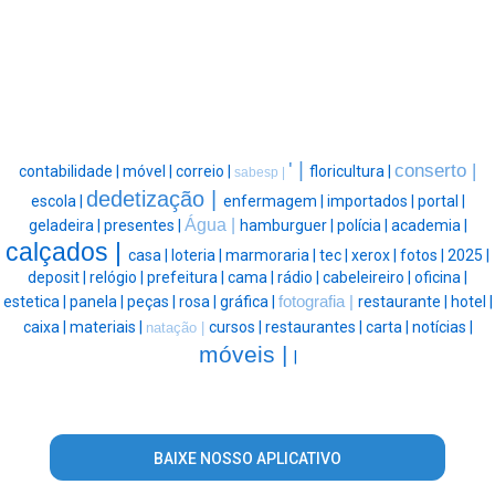
' |
conserto |
contabilidade |
móvel |
correio |
floricultura |
sabesp |
dedetização |
escola |
enfermagem |
importados |
portal |
Água |
geladeira |
presentes |
hamburguer |
polícia |
academia |
calçados |
casa |
loteria |
marmoraria |
tec |
xerox |
fotos |
2025 |
deposit |
relógio |
prefeitura |
cama |
rádio |
cabeleireiro |
oficina |
estetica |
panela |
peças |
rosa |
gráfica |
fotografia |
restaurante |
hotel |
caixa |
materiais |
cursos |
restaurantes |
carta |
notícias |
natação |
móveis |
|
BAIXE NOSSO APLICATIVO