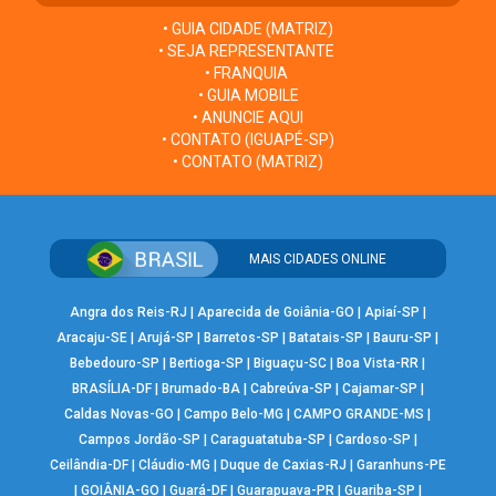
• GUIA CIDADE (MATRIZ)
• SEJA REPRESENTANTE
• FRANQUIA
• GUIA MOBILE
• ANUNCIE AQUI
• CONTATO (IGUAPÉ-SP)
• CONTATO (MATRIZ)
MAIS CIDADES ONLINE
Angra dos Reis-RJ
|
Aparecida de Goiânia-GO
|
Apiaí-SP
|
Aracaju-SE
|
Arujá-SP
|
Barretos-SP
|
Batatais-SP
|
Bauru-SP
|
Bebedouro-SP
|
Bertioga-SP
|
Biguaçu-SC
|
Boa Vista-RR
|
BRASÍLIA-DF
|
Brumado-BA
|
Cabreúva-SP
|
Cajamar-SP
|
Caldas Novas-GO
|
Campo Belo-MG
|
CAMPO GRANDE-MS
|
Campos Jordão-SP
|
Caraguatatuba-SP
|
Cardoso-SP
|
Ceilândia-DF
|
Cláudio-MG
|
Duque de Caxias-RJ
|
Garanhuns-PE
|
GOIÂNIA-GO
|
Guará-DF
|
Guarapuava-PR
|
Guariba-SP
|