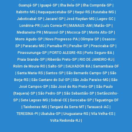
Guarujá-SP
|
Iguapé-SP
|
Ilha Bela-SP
|
Ilha Comprida-SP
|
Itabirito-MG
|
Itaquaquecetuba-SP
|
Itaqui-RS
|
Ituiutaba-MG
|
Jaboticabal-SP
|
Jacareí-SP
|
José Raydan-MG
|
Lages-SC
|
Londrina-PR
|
Luís Correia-PI
|
MANAUS-AM
|
Matão-SP
|
Medianeira-PR
|
Mirassol-SP
|
Mococa-SP
|
Monte Alto-SP
|
Morro Agudo-SP
|
Novo Progresso-PA
|
Olímpia-SP
|
Osasco-
SP
|
Paracatu-MG
|
Parnaíba-PI
|
Peruíbe-SP
|
Piracicaba-SP
|
Pirassununga-SP
|
PORTO ALEGRE-RS
|
Porto Seguro-BA
|
Praia Grande-SP
|
Ribeirão Preto-SP
|
RIO DE JANEIRO-RJ
|
Rolim de Moura-RO
|
Salto-SP
|
SALVADOR-BA
|
Samambaia-DF
|
Santa Maria-RS
|
Santos-SP
|
São Bernardo Campo-SP
|
São
Borja-RS
|
São Caetano do Sul-SP
|
São João Paraíso-MG
|
São
José Campos-SP
|
São José do Rio Preto-SP
|
São Paulo
(Itaquera)-SP
|
São Pedro-SP
|
São Sebastião-SP
|
Sertãozinho-
SP
|
Sete Lagoas-MG
|
Sobral-CE
|
Sorocaba-SP
|
Taguatinga-DF
|
Taiobeiras-MG
|
Tangará da Serra-MT
|
Tarauacá-AC
|
TERESINA-PI
|
Ubatuba-SP
|
Uruguaiana-RS
|
Vila Velha-ES
|
Volta Redonda-RJ
|