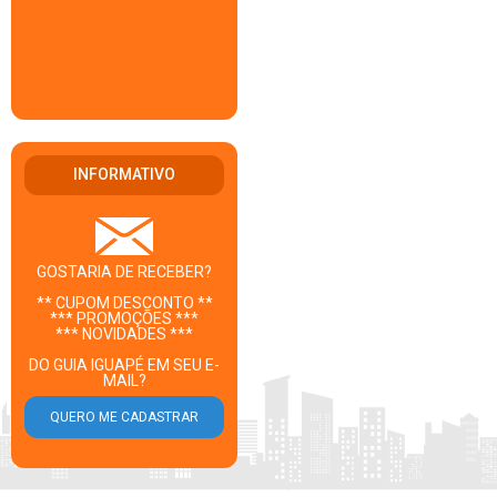
INFORMATIVO
GOSTARIA DE RECEBER?
** CUPOM DESCONTO **
*** PROMOÇÕES ***
*** NOVIDADES ***
DO GUIA IGUAPÉ EM SEU E-
MAIL?