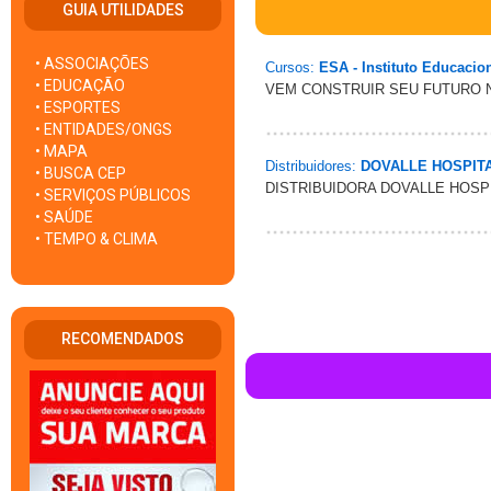
GUIA UTILIDADES
• ASSOCIAÇÕES
Cursos:
ESA - Instituto Educacio
• EDUCAÇÃO
VEM CONSTRUIR SEU FUTURO NA 
• ESPORTES
• ENTIDADES/ONGS
• MAPA
Distribuidores:
DOVALLE HOSPIT
• BUSCA CEP
DISTRIBUIDORA DOVALLE HOSP
• SERVIÇOS PÚBLICOS
• SAÚDE
• TEMPO & CLIMA
RECOMENDADOS