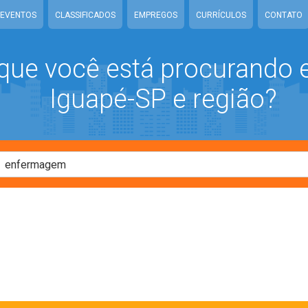
EVENTOS
CLASSIFICADOS
EMPREGOS
CURRÍCULOS
CONTATO
que você está procurando
Iguapé-SP e região?