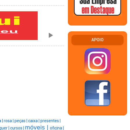
APOIO
a |
rosa |
peças |
caixa |
presentes |
móveis |
uer |
cursos |
oficina |