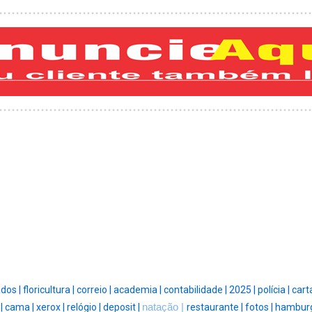
ados |
floricultura |
correio |
academia |
contabilidade |
2025 |
polícia |
cart
 |
cama |
xerox |
relógio |
deposit |
natação |
restaurante |
fotos |
hamburg