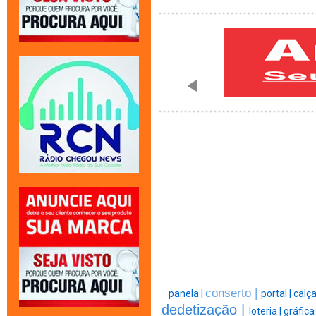
conserto |
panela |
portal |
calç
dedetização |
loteria |
gráfica