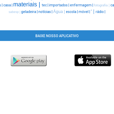
materiais |
 |
casa |
tec |
importados |
enfermagem |
ca
fotografia |
' |
Água |
geladeira |
notícias |
escola |
móvel |
rádio |
sabesp |
BAIXE NOSSO APLICATIVO