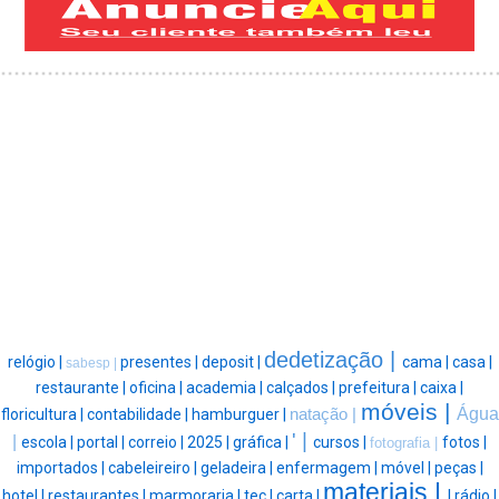
dedetização |
relógio |
presentes |
deposit |
cama |
casa |
sabesp |
restaurante |
oficina |
academia |
calçados |
prefeitura |
caixa |
móveis |
Água
floricultura |
contabilidade |
hamburguer |
natação |
' |
|
escola |
portal |
correio |
2025 |
gráfica |
cursos |
fotos |
fotografia |
importados |
cabeleireiro |
geladeira |
enfermagem |
móvel |
peças |
materiais |
hotel |
restaurantes |
marmoraria |
tec |
carta |
|
rádio |