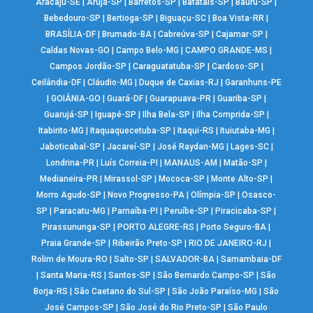
Aracaju-SE
|
Arujá-SP
|
Barretos-SP
|
Batatais-SP
|
Bauru-SP
|
Bebedouro-SP
|
Bertioga-SP
|
Biguaçu-SC
|
Boa Vista-RR
|
BRASÍLIA-DF
|
Brumado-BA
|
Cabreúva-SP
|
Cajamar-SP
|
Caldas Novas-GO
|
Campo Belo-MG
|
CAMPO GRANDE-MS
|
Campos Jordão-SP
|
Caraguatatuba-SP
|
Cardoso-SP
|
Ceilândia-DF
|
Cláudio-MG
|
Duque de Caxias-RJ
|
Garanhuns-PE
|
GOIÂNIA-GO
|
Guará-DF
|
Guarapuava-PR
|
Guariba-SP
|
Guarujá-SP
|
Iguapé-SP
|
Ilha Bela-SP
|
Ilha Comprida-SP
|
Itabirito-MG
|
Itaquaquecetuba-SP
|
Itaqui-RS
|
Ituiutaba-MG
|
Jaboticabal-SP
|
Jacareí-SP
|
José Raydan-MG
|
Lages-SC
|
Londrina-PR
|
Luís Correia-PI
|
MANAUS-AM
|
Matão-SP
|
Medianeira-PR
|
Mirassol-SP
|
Mococa-SP
|
Monte Alto-SP
|
Morro Agudo-SP
|
Novo Progresso-PA
|
Olímpia-SP
|
Osasco-
SP
|
Paracatu-MG
|
Parnaíba-PI
|
Peruíbe-SP
|
Piracicaba-SP
|
Pirassununga-SP
|
PORTO ALEGRE-RS
|
Porto Seguro-BA
|
Praia Grande-SP
|
Ribeirão Preto-SP
|
RIO DE JANEIRO-RJ
|
Rolim de Moura-RO
|
Salto-SP
|
SALVADOR-BA
|
Samambaia-DF
|
Santa Maria-RS
|
Santos-SP
|
São Bernardo Campo-SP
|
São
Borja-RS
|
São Caetano do Sul-SP
|
São João Paraíso-MG
|
São
José Campos-SP
|
São José do Rio Preto-SP
|
São Paulo