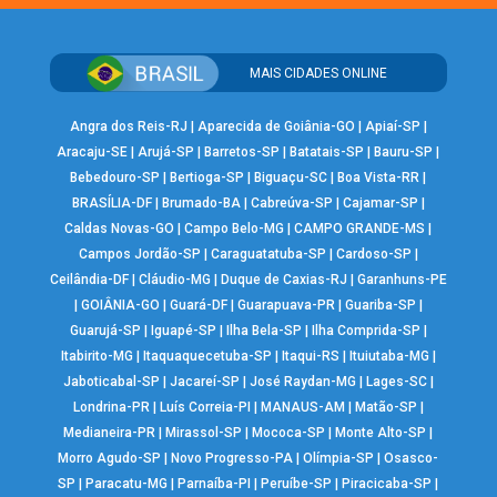
MAIS CIDADES ONLINE
Angra dos Reis-RJ
|
Aparecida de Goiânia-GO
|
Apiaí-SP
|
Aracaju-SE
|
Arujá-SP
|
Barretos-SP
|
Batatais-SP
|
Bauru-SP
|
Bebedouro-SP
|
Bertioga-SP
|
Biguaçu-SC
|
Boa Vista-RR
|
BRASÍLIA-DF
|
Brumado-BA
|
Cabreúva-SP
|
Cajamar-SP
|
Caldas Novas-GO
|
Campo Belo-MG
|
CAMPO GRANDE-MS
|
Campos Jordão-SP
|
Caraguatatuba-SP
|
Cardoso-SP
|
Ceilândia-DF
|
Cláudio-MG
|
Duque de Caxias-RJ
|
Garanhuns-PE
|
GOIÂNIA-GO
|
Guará-DF
|
Guarapuava-PR
|
Guariba-SP
|
Guarujá-SP
|
Iguapé-SP
|
Ilha Bela-SP
|
Ilha Comprida-SP
|
Itabirito-MG
|
Itaquaquecetuba-SP
|
Itaqui-RS
|
Ituiutaba-MG
|
Jaboticabal-SP
|
Jacareí-SP
|
José Raydan-MG
|
Lages-SC
|
Londrina-PR
|
Luís Correia-PI
|
MANAUS-AM
|
Matão-SP
|
Medianeira-PR
|
Mirassol-SP
|
Mococa-SP
|
Monte Alto-SP
|
Morro Agudo-SP
|
Novo Progresso-PA
|
Olímpia-SP
|
Osasco-
SP
|
Paracatu-MG
|
Parnaíba-PI
|
Peruíbe-SP
|
Piracicaba-SP
|