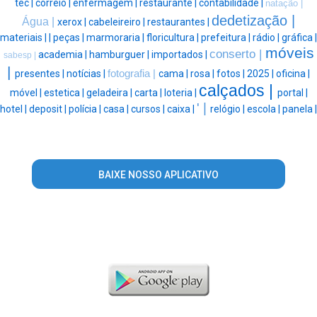
tec |
correio |
enfermagem |
restaurante |
contabilidade |
natação |
dedetização |
Água |
xerox |
cabeleireiro |
restaurantes |
materiais |
|
peças |
marmoraria |
floricultura |
prefeitura |
rádio |
gráfica |
móveis
conserto |
academia |
hamburguer |
importados |
sabesp |
|
presentes |
notícias |
fotografia |
cama |
rosa |
fotos |
2025 |
oficina |
calçados |
móvel |
estetica |
geladeira |
carta |
loteria |
portal |
' |
hotel |
deposit |
polícia |
casa |
cursos |
caixa |
relógio |
escola |
panela |
BAIXE NOSSO APLICATIVO