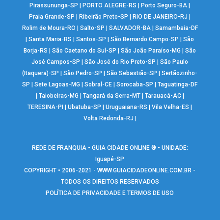
Pirassununga-SP
|
PORTO ALEGRE-RS
|
Porto Seguro-BA
|
Praia Grande-SP
|
Ribeirão Preto-SP
|
RIO DE JANEIRO-RJ
|
Rolim de Moura-RO
|
Salto-SP
|
SALVADOR-BA
|
Samambaia-DF
|
Santa Maria-RS
|
Santos-SP
|
São Bernardo Campo-SP
|
São
Borja-RS
|
São Caetano do Sul-SP
|
São João Paraíso-MG
|
São
José Campos-SP
|
São José do Rio Preto-SP
|
São Paulo
(Itaquera)-SP
|
São Pedro-SP
|
São Sebastião-SP
|
Sertãozinho-
SP
|
Sete Lagoas-MG
|
Sobral-CE
|
Sorocaba-SP
|
Taguatinga-DF
|
Taiobeiras-MG
|
Tangará da Serra-MT
|
Tarauacá-AC
|
TERESINA-PI
|
Ubatuba-SP
|
Uruguaiana-RS
|
Vila Velha-ES
|
Volta Redonda-RJ
|
REDE DE FRANQUIA - GUIA CIDADE ONLINE ® - UNIDADE:
Iguapé-SP
COPYRIGHT • 2006-2021 -
WWW.GUIACIDADEONLINE.COM.BR
-
TODOS OS DIREITOS RESERVADOS
POLÍTICA DE PRIVACIDADE E TERMOS DE USO