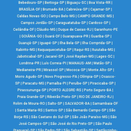
Bebedouro-SP
|
Bertioga-SP
|
Biguaçu-SC
|
Boa Vista-RR
|
BRASÍLIA-DF
|
Brumado-BA
|
Cabreúva-SP
|
Cajamar-SP
|
Caldas Novas-GO
|
Campo Belo-MG
|
CAMPO GRANDE-MS
|
Campos Jordão-SP
|
Caraguatatuba-SP
|
Cardoso-SP
|
Ceilândia-DF
|
Cláudio-MG
|
Duque de Caxias-RJ
|
Garanhuns-PE
|
GOIÂNIA-GO
|
Guará-DF
|
Guarapuava-PR
|
Guariba-SP
|
Guarujá-SP
|
Iguapé-SP
|
Ilha Bela-SP
|
Ilha Comprida-SP
|
Itabirito-MG
|
Itaquaquecetuba-SP
|
Itaqui-RS
|
Ituiutaba-MG
|
Jaboticabal-SP
|
Jacareí-SP
|
José Raydan-MG
|
Lages-SC
|
Londrina-PR
|
Luís Correia-PI
|
MANAUS-AM
|
Matão-SP
|
Medianeira-PR
|
Mirassol-SP
|
Mococa-SP
|
Monte Alto-SP
|
Morro Agudo-SP
|
Novo Progresso-PA
|
Olímpia-SP
|
Osasco-
SP
|
Paracatu-MG
|
Parnaíba-PI
|
Peruíbe-SP
|
Piracicaba-SP
|
Pirassununga-SP
|
PORTO ALEGRE-RS
|
Porto Seguro-BA
|
Praia Grande-SP
|
Ribeirão Preto-SP
|
RIO DE JANEIRO-RJ
|
Rolim de Moura-RO
|
Salto-SP
|
SALVADOR-BA
|
Samambaia-DF
|
Santa Maria-RS
|
Santos-SP
|
São Bernardo Campo-SP
|
São
Borja-RS
|
São Caetano do Sul-SP
|
São João Paraíso-MG
|
São
José Campos-SP
|
São José do Rio Preto-SP
|
São Paulo
(Itaquera)-SP
|
São Pedro-SP
|
São Sebastião-SP
|
Sertãozinho-