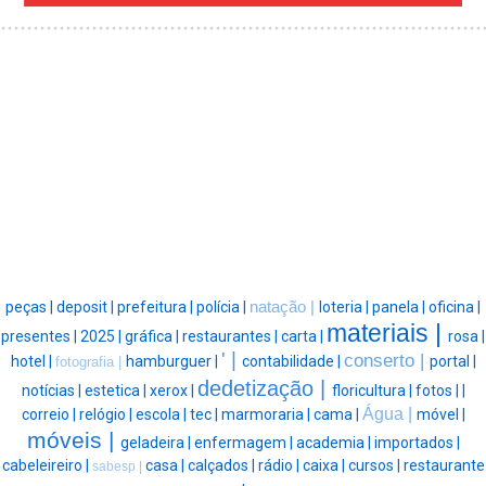
peças |
deposit |
prefeitura |
polícia |
natação |
loteria |
panela |
oficina |
materiais |
presentes |
2025 |
gráfica |
restaurantes |
carta |
rosa |
' |
conserto |
hotel |
hamburguer |
contabilidade |
portal |
fotografia |
dedetização |
notícias |
estetica |
xerox |
floricultura |
fotos |
|
Água |
correio |
relógio |
escola |
tec |
marmoraria |
cama |
móvel |
móveis |
geladeira |
enfermagem |
academia |
importados |
cabeleireiro |
casa |
calçados |
rádio |
caixa |
cursos |
restaurante
sabesp |