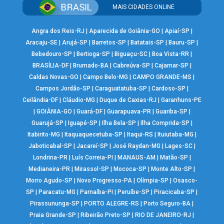
MAIS CIDADES ONLINE
Angra dos Reis-RJ
|
Aparecida de Goiânia-GO
|
Apiaí-SP
|
Aracaju-SE
|
Arujá-SP
|
Barretos-SP
|
Batatais-SP
|
Bauru-SP
|
Bebedouro-SP
|
Bertioga-SP
|
Biguaçu-SC
|
Boa Vista-RR
|
BRASÍLIA-DF
|
Brumado-BA
|
Cabreúva-SP
|
Cajamar-SP
|
Caldas Novas-GO
|
Campo Belo-MG
|
CAMPO GRANDE-MS
|
Campos Jordão-SP
|
Caraguatatuba-SP
|
Cardoso-SP
|
Ceilândia-DF
|
Cláudio-MG
|
Duque de Caxias-RJ
|
Garanhuns-PE
|
GOIÂNIA-GO
|
Guará-DF
|
Guarapuava-PR
|
Guariba-SP
|
Guarujá-SP
|
Iguapé-SP
|
Ilha Bela-SP
|
Ilha Comprida-SP
|
Itabirito-MG
|
Itaquaquecetuba-SP
|
Itaqui-RS
|
Ituiutaba-MG
|
Jaboticabal-SP
|
Jacareí-SP
|
José Raydan-MG
|
Lages-SC
|
Londrina-PR
|
Luís Correia-PI
|
MANAUS-AM
|
Matão-SP
|
Medianeira-PR
|
Mirassol-SP
|
Mococa-SP
|
Monte Alto-SP
|
Morro Agudo-SP
|
Novo Progresso-PA
|
Olímpia-SP
|
Osasco-
SP
|
Paracatu-MG
|
Parnaíba-PI
|
Peruíbe-SP
|
Piracicaba-SP
|
Pirassununga-SP
|
PORTO ALEGRE-RS
|
Porto Seguro-BA
|
Praia Grande-SP
|
Ribeirão Preto-SP
|
RIO DE JANEIRO-RJ
|