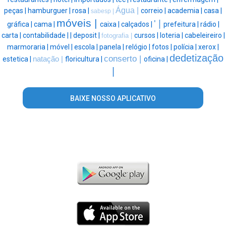
Água |
peças |
hamburguer |
rosa |
correio |
academia |
casa |
sabesp |
móveis |
' |
gráfica |
cama |
caixa |
calçados |
prefeitura |
rádio |
carta |
contabilidade |
|
deposit |
cursos |
loteria |
cabeleireiro |
fotografia |
marmoraria |
móvel |
escola |
panela |
relógio |
fotos |
polícia |
xerox |
dedetização
conserto |
estetica |
natação |
floricultura |
oficina |
|
BAIXE NOSSO APLICATIVO