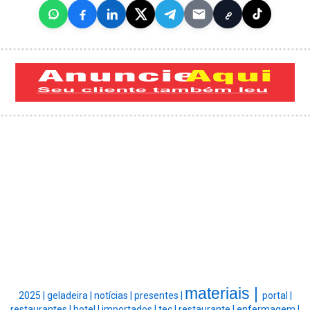
materiais |
2025 |
geladeira |
notícias |
presentes |
portal |
restaurantes |
hotel |
importados |
tec |
restaurante |
enfermagem |