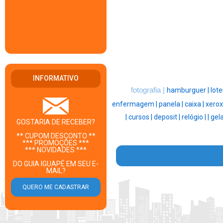
INFORMATIVO
fotografia |
hamburguer |
lote
enfermagem |
panela |
caixa |
xerox
|
cursos |
deposit |
relógio |
|
gela
GOSTARIA DE RECEBER?
** CUPOM DESCONTO **
*** PROMOÇÕES ***
*** NOVIDADES ***
DO GUIA IGUAPÉ EM SEU E-
MAIL?