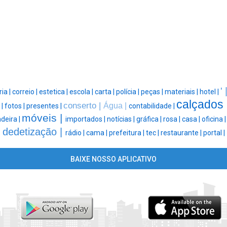
' 
ria |
correio |
estetica |
escola |
carta |
polícia |
peças |
materiais |
hotel |
calçados 
conserto |
Água |
 |
fotos |
presentes |
contabilidade |
móveis |
deira |
importados |
notícias |
gráfica |
rosa |
casa |
oficina 
dedetização |
rádio |
cama |
prefeitura |
tec |
restaurante |
portal |
BAIXE NOSSO APLICATIVO