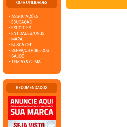
GUIA UTILIDADES
• ASSOCIAÇÕES
• EDUCAÇÃO
• ESPORTES
• ENTIDADES/ONGS
• MAPA
• BUSCA CEP
• SERVIÇOS PÚBLICOS
• SAÚDE
• TEMPO & CLIMA
RECOMENDADOS