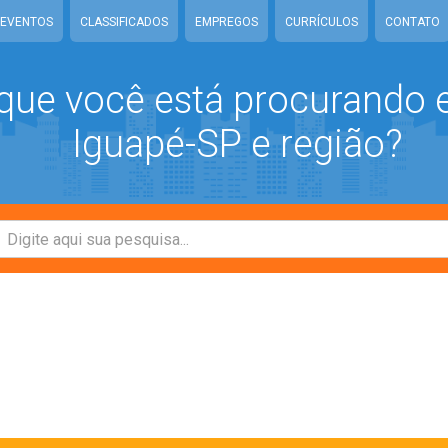
EVENTOS
CLASSIFICADOS
EMPREGOS
CURRÍCULOS
CONTATO
que você está procurando
Iguapé-SP e região?