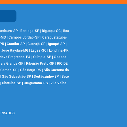
bedouro-SP
|
Bertioga-SP
|
Biguaçu-SC
|
Boa
-MS
|
Campos Jordão-SP
|
Caraguatatuba-
-PR
|
Guariba-SP
|
Guarujá-SP
|
Iguapé-SP
|
|
José Raydan-MG
|
Lages-SC
|
Londrina-PR
Novo Progresso-PA
|
Olímpia-SP
|
Osasco-
raia Grande-SP
|
Ribeirão Preto-SP
|
RIO DE
o Campo-SP
|
São Borja-RS
|
São Caetano do
|
São Sebastião-SP
|
Sertãozinho-SP
|
Sete
|
Ubatuba-SP
|
Uruguaiana-RS
|
Vila Velha-
SERVADOS