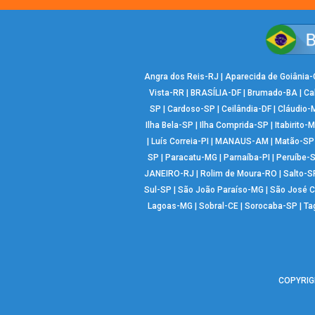
Angra dos Reis-RJ
|
Aparecida de Goiânia
Vista-RR
|
BRASÍLIA-DF
|
Brumado-BA
|
Ca
SP
|
Cardoso-SP
|
Ceilândia-DF
|
Cláudio-
Ilha Bela-SP
|
Ilha Comprida-SP
|
Itabirito-
|
Luís Correia-PI
|
MANAUS-AM
|
Matão-SP
SP
|
Paracatu-MG
|
Parnaíba-PI
|
Peruíbe-
JANEIRO-RJ
|
Rolim de Moura-RO
|
Salto-S
Sul-SP
|
São João Paraíso-MG
|
São José 
Lagoas-MG
|
Sobral-CE
|
Sorocaba-SP
|
Ta
COPYRIGH