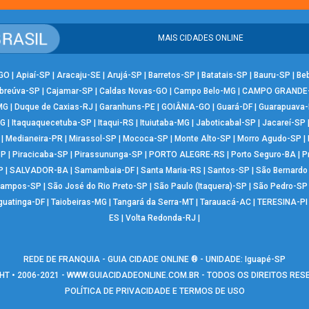
MAIS CIDADES ONLINE
-GO
|
Apiaí-SP
|
Aracaju-SE
|
Arujá-SP
|
Barretos-SP
|
Batatais-SP
|
Bauru-SP
|
Be
breúva-SP
|
Cajamar-SP
|
Caldas Novas-GO
|
Campo Belo-MG
|
CAMPO GRANDE
MG
|
Duque de Caxias-RJ
|
Garanhuns-PE
|
GOIÂNIA-GO
|
Guará-DF
|
Guarapuava
MG
|
Itaquaquecetuba-SP
|
Itaqui-RS
|
Ituiutaba-MG
|
Jaboticabal-SP
|
Jacareí-SP
|
Medianeira-PR
|
Mirassol-SP
|
Mococa-SP
|
Monte Alto-SP
|
Morro Agudo-SP
|
SP
|
Piracicaba-SP
|
Pirassununga-SP
|
PORTO ALEGRE-RS
|
Porto Seguro-BA
|
P
P
|
SALVADOR-BA
|
Samambaia-DF
|
Santa Maria-RS
|
Santos-SP
|
São Bernard
Campos-SP
|
São José do Rio Preto-SP
|
São Paulo (Itaquera)-SP
|
São Pedro-SP
guatinga-DF
|
Taiobeiras-MG
|
Tangará da Serra-MT
|
Tarauacá-AC
|
TERESINA-PI
ES
|
Volta Redonda-RJ
|
REDE DE FRANQUIA - GUIA CIDADE ONLINE ® - UNIDADE: Iguapé-SP
T • 2006-2021 -
WWW.GUIACIDADEONLINE.COM.BR
- TODOS OS DIREITOS RE
POLÍTICA DE PRIVACIDADE E TERMOS DE USO