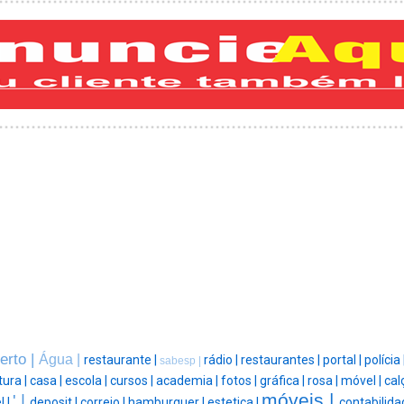
erto |
Água |
restaurante |
rádio |
restaurantes |
portal |
polícia 
sabesp |
tura |
casa |
escola |
cursos |
academia |
fotos |
gráfica |
rosa |
móvel |
cal
móveis |
' |
l |
deposit |
correio |
hamburguer |
estetica |
contabilida