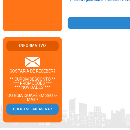
INFORMATIVO
GOSTARIA DE RECEBER?
** CUPOM DESCONTO **
*** PROMOÇÕES ***
*** NOVIDADES ***
DO GUIA IGUAPÉ EM SEU E-
MAIL?