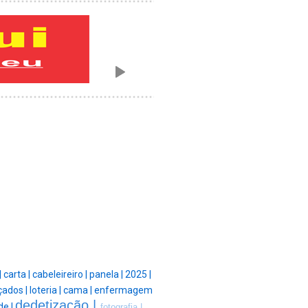
|
carta |
cabeleireiro |
panela |
2025 |
çados |
loteria |
cama |
enfermagem
dedetização |
de |
fotografia |