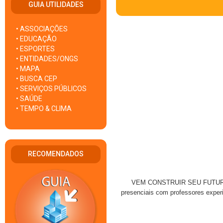
GUIA UTILIDADES
• ASSOCIAÇÕES
• EDUCAÇÃO
• ESPORTES
• ENTIDADES/ONGS
• MAPA
• BUSCA CEP
• SERVIÇOS PÚBLICOS
• SAÚDE
• TEMPO & CLIMA
RECOMENDADOS
VEM CONSTRUIR SEU FUTURO NA
presenciais com professores experi