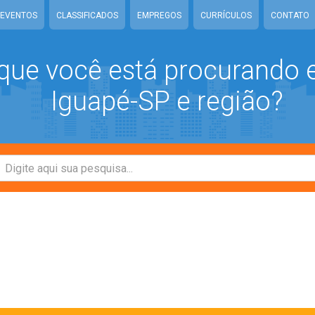
EVENTOS
CLASSIFICADOS
EMPREGOS
CURRÍCULOS
CONTATO
que você está procurando
Iguapé-SP e região?