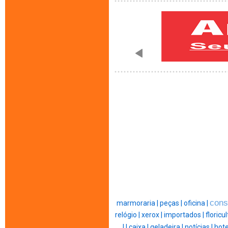
cons
marmoraria |
peças |
oficina |
relógio |
xerox |
importados |
floricul
|
|
caixa |
geladeira |
notícias |
hote