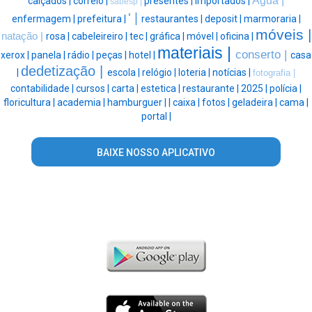
Água |
calçados |
correio |
presentes |
importados |
sabesp |
' |
enfermagem |
prefeitura |
restaurantes |
deposit |
marmoraria |
móveis |
natação |
rosa |
cabeleireiro |
tec |
gráfica |
móvel |
oficina |
materiais |
conserto |
xerox |
panela |
rádio |
peças |
hotel |
casa
dedetização |
|
escola |
relógio |
loteria |
notícias |
fotografia |
contabilidade |
cursos |
carta |
estetica |
restaurante |
2025 |
polícia |
floricultura |
academia |
hamburguer |
|
caixa |
fotos |
geladeira |
cama |
portal |
BAIXE NOSSO APLICATIVO