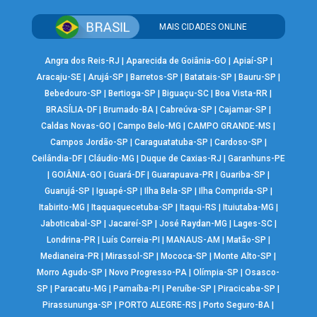
MAIS CIDADES ONLINE
Angra dos Reis-RJ
|
Aparecida de Goiânia-GO
|
Apiaí-SP
|
Aracaju-SE
|
Arujá-SP
|
Barretos-SP
|
Batatais-SP
|
Bauru-SP
|
Bebedouro-SP
|
Bertioga-SP
|
Biguaçu-SC
|
Boa Vista-RR
|
BRASÍLIA-DF
|
Brumado-BA
|
Cabreúva-SP
|
Cajamar-SP
|
Caldas Novas-GO
|
Campo Belo-MG
|
CAMPO GRANDE-MS
|
Campos Jordão-SP
|
Caraguatatuba-SP
|
Cardoso-SP
|
Ceilândia-DF
|
Cláudio-MG
|
Duque de Caxias-RJ
|
Garanhuns-PE
|
GOIÂNIA-GO
|
Guará-DF
|
Guarapuava-PR
|
Guariba-SP
|
Guarujá-SP
|
Iguapé-SP
|
Ilha Bela-SP
|
Ilha Comprida-SP
|
Itabirito-MG
|
Itaquaquecetuba-SP
|
Itaqui-RS
|
Ituiutaba-MG
|
Jaboticabal-SP
|
Jacareí-SP
|
José Raydan-MG
|
Lages-SC
|
Londrina-PR
|
Luís Correia-PI
|
MANAUS-AM
|
Matão-SP
|
Medianeira-PR
|
Mirassol-SP
|
Mococa-SP
|
Monte Alto-SP
|
Morro Agudo-SP
|
Novo Progresso-PA
|
Olímpia-SP
|
Osasco-
SP
|
Paracatu-MG
|
Parnaíba-PI
|
Peruíbe-SP
|
Piracicaba-SP
|
Pirassununga-SP
|
PORTO ALEGRE-RS
|
Porto Seguro-BA
|