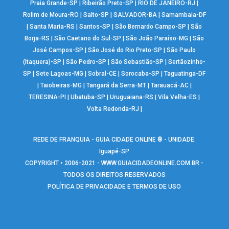
Praia Grande-SP
|
Ribeirão Preto-SP
|
RIO DE JANEIRO-RJ
|
Rolim de Moura-RO
|
Salto-SP
|
SALVADOR-BA
|
Samambaia-DF
|
Santa Maria-RS
|
Santos-SP
|
São Bernardo Campo-SP
|
São
Borja-RS
|
São Caetano do Sul-SP
|
São João Paraíso-MG
|
São
José Campos-SP
|
São José do Rio Preto-SP
|
São Paulo
(Itaquera)-SP
|
São Pedro-SP
|
São Sebastião-SP
|
Sertãozinho-
SP
|
Sete Lagoas-MG
|
Sobral-CE
|
Sorocaba-SP
|
Taguatinga-DF
|
Taiobeiras-MG
|
Tangará da Serra-MT
|
Tarauacá-AC
|
TERESINA-PI
|
Ubatuba-SP
|
Uruguaiana-RS
|
Vila Velha-ES
|
Volta Redonda-RJ
|
REDE DE FRANQUIA - GUIA CIDADE ONLINE ® - UNIDADE:
Iguapé-SP
COPYRIGHT • 2006-2021 -
WWW.GUIACIDADEONLINE.COM.BR
-
TODOS OS DIREITOS RESERVADOS
POLÍTICA DE PRIVACIDADE E TERMOS DE USO