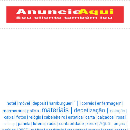
' |
hotel |
móvel |
deposit |
hamburguer |
|
correio |
enfermagem |
materiais |
dedetização |
marmoraria |
polícia |
natação |
caixa |
fotos |
relógio |
cabeleireiro |
estetica |
carta |
calçados |
rosa |
Água |
panela |
loteria |
rádio |
contabilidade |
xerox |
peças |
sabesp |