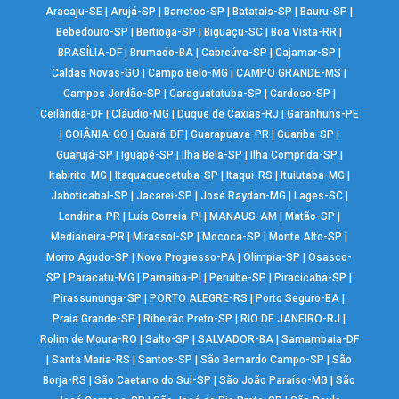
Aracaju-SE
|
Arujá-SP
|
Barretos-SP
|
Batatais-SP
|
Bauru-SP
|
Bebedouro-SP
|
Bertioga-SP
|
Biguaçu-SC
|
Boa Vista-RR
|
BRASÍLIA-DF
|
Brumado-BA
|
Cabreúva-SP
|
Cajamar-SP
|
Caldas Novas-GO
|
Campo Belo-MG
|
CAMPO GRANDE-MS
|
Campos Jordão-SP
|
Caraguatatuba-SP
|
Cardoso-SP
|
Ceilândia-DF
|
Cláudio-MG
|
Duque de Caxias-RJ
|
Garanhuns-PE
|
GOIÂNIA-GO
|
Guará-DF
|
Guarapuava-PR
|
Guariba-SP
|
Guarujá-SP
|
Iguapé-SP
|
Ilha Bela-SP
|
Ilha Comprida-SP
|
Itabirito-MG
|
Itaquaquecetuba-SP
|
Itaqui-RS
|
Ituiutaba-MG
|
Jaboticabal-SP
|
Jacareí-SP
|
José Raydan-MG
|
Lages-SC
|
Londrina-PR
|
Luís Correia-PI
|
MANAUS-AM
|
Matão-SP
|
Medianeira-PR
|
Mirassol-SP
|
Mococa-SP
|
Monte Alto-SP
|
Morro Agudo-SP
|
Novo Progresso-PA
|
Olímpia-SP
|
Osasco-
SP
|
Paracatu-MG
|
Parnaíba-PI
|
Peruíbe-SP
|
Piracicaba-SP
|
Pirassununga-SP
|
PORTO ALEGRE-RS
|
Porto Seguro-BA
|
Praia Grande-SP
|
Ribeirão Preto-SP
|
RIO DE JANEIRO-RJ
|
Rolim de Moura-RO
|
Salto-SP
|
SALVADOR-BA
|
Samambaia-DF
|
Santa Maria-RS
|
Santos-SP
|
São Bernardo Campo-SP
|
São
Borja-RS
|
São Caetano do Sul-SP
|
São João Paraíso-MG
|
São