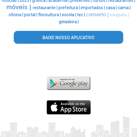
notícias |
2025 |
gráfica |
academia |
presentes |
cursos |
restaurantes |
móveis |
restaurante |
prefeitura |
importados |
casa |
cama |
conserto |
oficina |
portal |
floricultura |
escola |
tec |
fotografia |
geladeira |
BAIXE NOSSO APLICATIVO