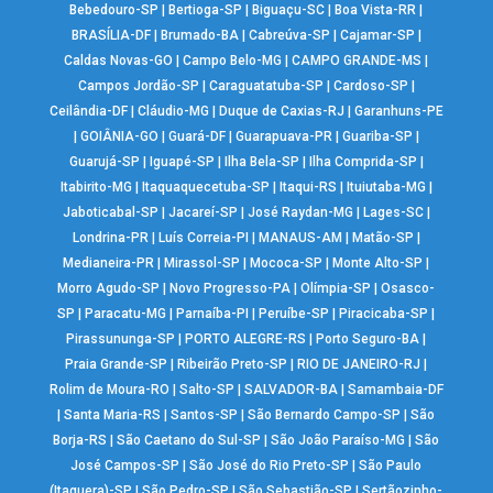
Bebedouro-SP
|
Bertioga-SP
|
Biguaçu-SC
|
Boa Vista-RR
|
BRASÍLIA-DF
|
Brumado-BA
|
Cabreúva-SP
|
Cajamar-SP
|
Caldas Novas-GO
|
Campo Belo-MG
|
CAMPO GRANDE-MS
|
Campos Jordão-SP
|
Caraguatatuba-SP
|
Cardoso-SP
|
Ceilândia-DF
|
Cláudio-MG
|
Duque de Caxias-RJ
|
Garanhuns-PE
|
GOIÂNIA-GO
|
Guará-DF
|
Guarapuava-PR
|
Guariba-SP
|
Guarujá-SP
|
Iguapé-SP
|
Ilha Bela-SP
|
Ilha Comprida-SP
|
Itabirito-MG
|
Itaquaquecetuba-SP
|
Itaqui-RS
|
Ituiutaba-MG
|
Jaboticabal-SP
|
Jacareí-SP
|
José Raydan-MG
|
Lages-SC
|
Londrina-PR
|
Luís Correia-PI
|
MANAUS-AM
|
Matão-SP
|
Medianeira-PR
|
Mirassol-SP
|
Mococa-SP
|
Monte Alto-SP
|
Morro Agudo-SP
|
Novo Progresso-PA
|
Olímpia-SP
|
Osasco-
SP
|
Paracatu-MG
|
Parnaíba-PI
|
Peruíbe-SP
|
Piracicaba-SP
|
Pirassununga-SP
|
PORTO ALEGRE-RS
|
Porto Seguro-BA
|
Praia Grande-SP
|
Ribeirão Preto-SP
|
RIO DE JANEIRO-RJ
|
Rolim de Moura-RO
|
Salto-SP
|
SALVADOR-BA
|
Samambaia-DF
|
Santa Maria-RS
|
Santos-SP
|
São Bernardo Campo-SP
|
São
Borja-RS
|
São Caetano do Sul-SP
|
São João Paraíso-MG
|
São
José Campos-SP
|
São José do Rio Preto-SP
|
São Paulo
(Itaquera)-SP
|
São Pedro-SP
|
São Sebastião-SP
|
Sertãozinho-