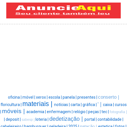
conserto |
oficina |
móvel |
xerox |
escola |
panela |
presentes |
materiais |
' |
floricultura |
notícias |
carta |
gráfica |
caixa |
cursos
móveis |
|
academia |
enfermagem |
relógio |
peças |
tec |
fotografia |
dedetização |
|
deposit |
loteria |
portal |
contabilidade |
sabesp |
cabeleireiro |
hamburguer |
geladeira |
2025 |
natação |
estetica |
fotos |